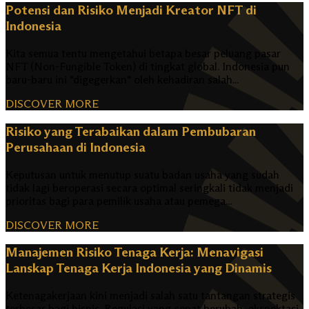
Potensi dan Risiko Menjadi Kreator NFT di
Indonesia
Kita semua tentu mengetahui betapa besar peluang pasar
NFT (Non-Fungible Token) di tingkat global. Indonesia pun
baru-baru ini "digegerkan" oleh kehadiran salah...
DISCOVER MORE
Risiko yang Terabaikan dalam Pembubaran
Perusahaan di Indonesia
Keputusan untuk menutup suatu badan usaha yang sudah
tidak lagi beroperasi secara optimal seringkali tidak menjadi
prioritas bagi para pemilik usaha atau pemega...
DISCOVER MORE
Manajemen Risiko Tenaga Kerja: Menavigasi
Lanskap Tenaga Kerja Indonesia yang Dinamis
Ketenagakerjaan kini menjadi salah satu tantangan strategis
terbesar bagi bisnis. Regulasi yang cepat berubah, ekspektasi