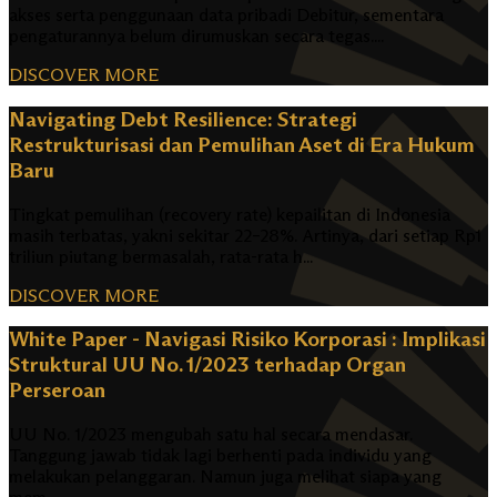
akses serta penggunaan data pribadi Debitur, sementara
pengaturannya belum dirumuskan secara tegas....
DISCOVER MORE
Navigating Debt Resilience: Strategi
Restrukturisasi dan Pemulihan Aset di Era Hukum
Baru
Tingkat pemulihan (recovery rate) kepailitan di Indonesia
masih terbatas, yakni sekitar 22–28%. Artinya, dari setiap Rp1
triliun piutang bermasalah, rata-rata h...
DISCOVER MORE
White Paper - Navigasi Risiko Korporasi : Implikasi
Struktural UU No. 1/2023 terhadap Organ
Perseroan
UU No. 1/2023 mengubah satu hal secara mendasar.
Tanggung jawab tidak lagi berhenti pada individu yang
melakukan pelanggaran. Namun juga melihat siapa yang