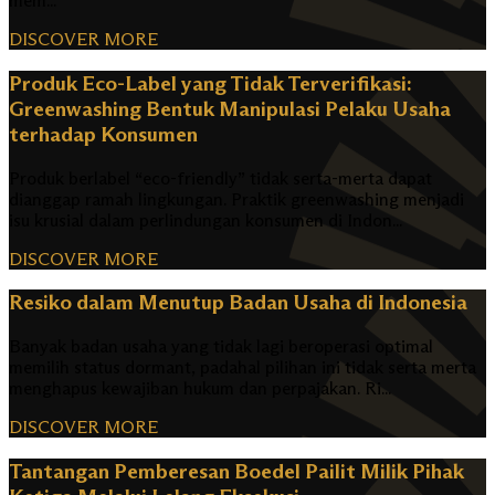
mem...
DISCOVER MORE
Produk Eco-Label yang Tidak Terverifikasi:
Greenwashing Bentuk Manipulasi Pelaku Usaha
terhadap Konsumen
Produk berlabel “eco-friendly” tidak serta-merta dapat
dianggap ramah lingkungan. Praktik greenwashing menjadi
isu krusial dalam perlindungan konsumen di Indon...
DISCOVER MORE
Resiko dalam Menutup Badan Usaha di Indonesia
Banyak badan usaha yang tidak lagi beroperasi optimal
memilih status dormant, padahal pilihan ini tidak serta merta
menghapus kewajiban hukum dan perpajakan. Ri...
DISCOVER MORE
Tantangan Pemberesan Boedel Pailit Milik Pihak