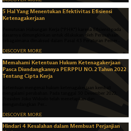
5 Hal Yang Menentukan Efektivitas Efisiensi
Ketenagakerjaan
Pemutusan Hubungan Kerja ("PHK") karena Efisiensi pada
dasarnya dimungkinkan untuk dilakukan oleh Perusahaan
sebagaimana dimaksud dalam Pasal 43 Peraturan Pemer...
DISCOVER MORE
Memahami Ketentuan Hukum Ketenagakerjaan
Pasca Diundangkannya PERPPU NO. 2 Tahun 2022
Tentang Cipta Kerja
Ketentuan mengenai hukum ketenagakerjaan kembali
mengalami perubahan. Pada tanggal 30 Desember 2022,
Presiden Joko Widodo telah menetapkan dan
mengundangkan Per...
DISCOVER MORE
Hindari 4 Kesalahan dalam Membuat Perjanjian