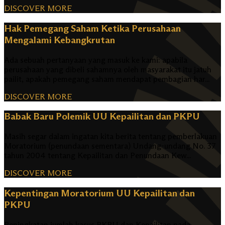
DISCOVER MORE
Hak Pemegang Saham Ketika Perusahaan
Mengalami Kebangkrutan
Ada sebuah pertanyaan yang masuk ke kami: apabila
perusahaan yang dibeli sahamnya oleh masyarakat itu jatuh
pailit, apakah pemegang saham mendapat pembagian har...
DISCOVER MORE
Babak Baru Polemik UU Kepailitan dan PKPU
Masih segar dalam ingatan kita berita tentang pemberlakuan
Moratorium (penundaan sementara) Undang-undang No. 37
tahun 2004 tentang Kepailitan dan Penundaan Kew...
DISCOVER MORE
Kepentingan Moratorium UU Kepailitan dan
PKPU
Peningkatan jumlah kasus PKPU dan Kepailitan pada