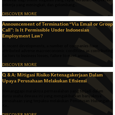
pekerja yang meningkat, dan gelombang...
DISCOVER MORE
Announcement of Termination “Via Email or Group
Call”: Is It Permissible Under Indonesian
Employment Law?
In recent developments, a number of companies have
attributed adverse macroeconomic conditions as contributing
factors to business losses, failure to meet annua...
DISCOVER MORE
Q & A: Mitigasi Risiko Ketenagakerjaan Dalam
Upaya Perusahaan Melakukan Efisiensi
Menanggapi maraknya permasalahan yang terjadi dalam
dunia usaha dewasa ini yang mengakibatkan banyaknya
perusahaan yang terpaksa melakukan Pemutusan Hubungan
Ke...
DISCOVER MORE