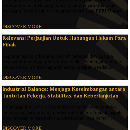
beberapa tahun belakangan disinyalir menjadi titik tolak
mengapa Pemerintah berencana menerbitkan PERPU atas
M...
DISCOVER MORE
Relevansi Perjanjian Untuk Hubungan Hukum Para
Pihak
Kegiatan usaha tidak akan pernah terlepas dari adanya
kesepakatan dengan pihak ketiga baik sehubungan dengan
pelaksanaan inti dari kegiatan usaha maupun penduku...
DISCOVER MORE
Industrial Balance: Menjaga Keseimbangan antara
Tuntutan Pekerja, Stabilitas, dan Keberlanjutan
Hubungan Industrial di Indonesia yang semakin komplek
mendorong terbentuknya Industrial Balance. Sebuah aspek
keseimbagan antara pekerja, perusahaan, dan pemeri...
DISCOVER MORE