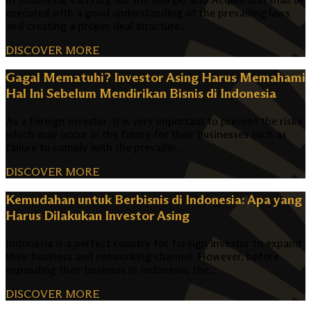
executed with a good understanding of the prevailing laws
and creating a proper deal structure....
DISCOVER MORE
Gagal Mematuhi? Investor Asing Harus Memahami
Hal Ini Sebelum Mendirikan Bisnis di Indonesia
As a foreign investor, it is very important to prevent the risks
which may occur in the future for their businesses such as
failure to comply with the prevailin...
DISCOVER MORE
Kemudahan untuk Berbisnis di Indonesia: Apa yang
Harus Dilakukan Investor Asing
Indonesia is a perfect country for foreign investor to expand
their business and networking channel. However, before
expanding their business in Indonesia, the...
DISCOVER MORE