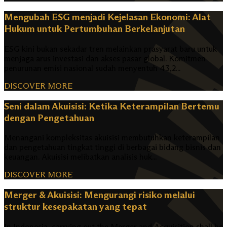
Mengubah ESG menjadi Kejelasan Ekonomi: Alat
Hukum untuk Pertumbuhan Berkelanjutan
ESG kini bukan sekadar tren melainkan prasyarat baru untuk
menjaga arus investasi dan akses pasar global. Komitmen
penurunan emisi nasional sudah menyentuh 43,2...
DISCOVER MORE
Seni dalam Akuisisi: Ketika Keterampilan Bertemu
dengan Pengetahuan
Menangani kompleksitas akuisisi membutuhkan keterampilan
dan pengetahuan tingkat tinggi di berbagai bidang bisnis dan
keuangan. Akuisisi melibatkan analisis huk...
DISCOVER MORE
Merger & Akuisisi: Mengurangi risiko melalui
struktur kesepakatan yang tepat
In Indonesia, carrying out the Merger and Acquisition shall be