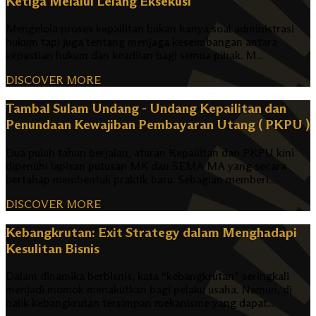
Ketiga Melalui Lelang Eksekusi
Mengelola proses kepailitan bukan hanya soal administrasi
hukum tapi juga tentang menjaga keseimbangan antara
kepastian hukum dan keadilan bagi semua pihak. M...
DISCOVER MORE
Tambal Sulam Undang - Undang Kepailitan dan
Penundaan Kewajiban Pembayaran Utang ( PKPU )
Dua puluh tahun berjalan, aturan Kepailitan dan PKPU kini
dipenuhi lapisan putusan MK dan SEMA MA yang secara
bertahap membentuk praktik baru. Sebagian memberi...
DISCOVER MORE
Kebangkrutan: Exit Strategy dalam Menghadapi
Kesulitan Bisnis
Dalam dinamika berbisnis, kata “kebangkrutan” seringkali
menjadi momok menakutkan bagi pelaku usaha. Namun, di
balik kebangkrutan tersimpan mekanisme yang dapat...